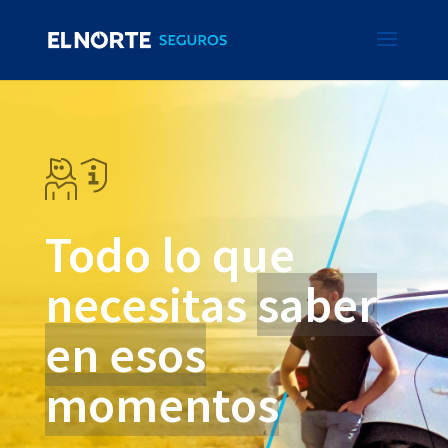
Todo lo que
necesitas
saber
en esos
momentos