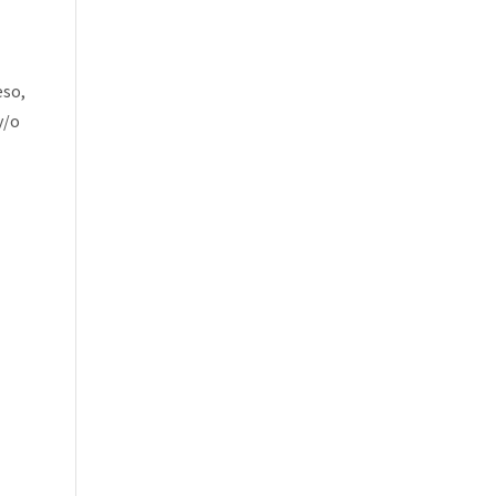
eso,
y/o